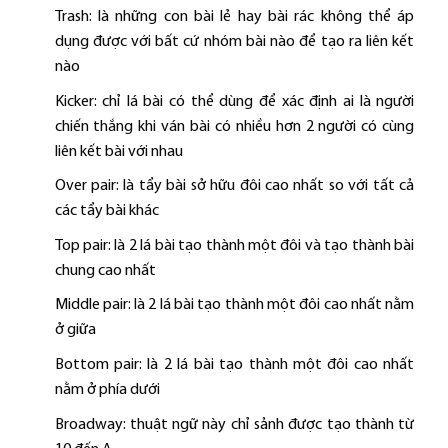
Trash: là những con bài lẻ hay bài rác không thể áp
dụng được với bất cứ nhóm bài nào để tạo ra liên kết
nào
Kicker: chỉ lá bài có thể dùng để xác định ai là người
chiến thắng khi ván bài có nhiều hơn 2 người có cùng
liên kết bài với nhau
Over pair: là tẩy bài sở hữu đôi cao nhất so với tất cả
các tẩy bài khác
Top pair: là 2 lá bài tạo thành một đôi và tạo thành bài
chung cao nhất
Middle pair: là 2 lá bài tạo thành một đôi cao nhất nằm
ở giữa
Bottom pair: là 2 lá bài tạo thành một đôi cao nhất
nằm ở phía dưới
Broadway: thuật ngữ này chỉ sảnh được tạo thành từ