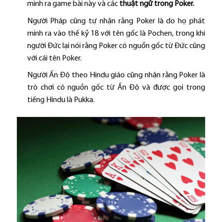
minh ra game bài này và các
thuật ngữ trong Poker.
Người Pháp cũng tự nhận rằng Poker là do họ phát
minh ra vào thế kỷ 18 với tên gốc là Pochen, trong khi
người Đức lại nói rằng Poker có nguồn gốc từ Đức cũng
với cái tên Poker.
Người Ấn Độ theo Hindu giáo cũng nhận rằng Poker là
trò chơi có nguồn gốc từ Ấn Độ và được gọi trong
tiếng Hindu là Pukka.