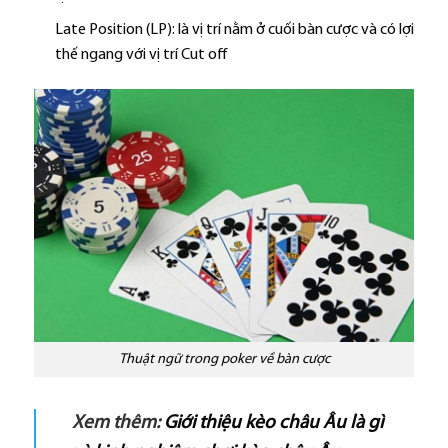
Late Position (LP): là vị trí nằm ở cuối bàn cược và có lợi
thế ngang với vị trí Cut off
Thuật ngữ trong poker về bàn cược
Xem thêm:
Giới thiệu kèo châu Âu là gì