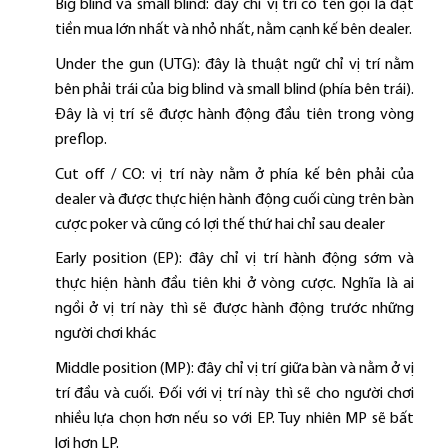
Big blind và small blind: đây chỉ vị trí có tên gọi là đặt
tiền mua lớn nhất và nhỏ nhất, nằm cạnh kế bên dealer.
Under the gun (UTG): đây là thuật ngữ chỉ vị trí nằm
bên phải trái của big blind và small blind (phía bên trái).
Đây là vị trí sẽ được hành động đầu tiên trong vòng
preflop.
Cut off / CO: vị trí này nằm ở phía kế bên phải của
dealer và được thực hiện hành động cuối cùng trên bàn
cược poker và cũng có lợi thế thứ hai chỉ sau dealer
Early position (EP): đây chỉ vị trí hành động sớm và
thực hiện hành đầu tiên khi ở vòng cược. Nghĩa là ai
ngồi ở vị trí này thì sẽ được hành động trước những
người chơi khác
Middle position (MP): đây chỉ vị trí giữa bàn và nằm ở vị
trí đầu và cuối. Đối với vị trí này thì sẽ cho người chơi
nhiều lựa chọn hơn nếu so với EP. Tuy nhiên MP sẽ bất
lợi hơn LP.