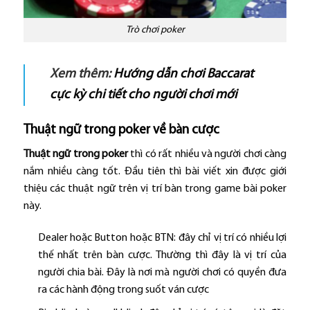
Trò chơi poker
Xem thêm:
Hướng dẫn chơi Baccarat
cực kỳ chi tiết cho người chơi mới
Thuật ngữ trong poker về bàn cược
Thuật ngữ trong poker
thì có rất nhiều và người chơi càng
nắm nhiều càng tốt. Đầu tiên thì bài viết xin được giới
thiệu các thuật ngữ trên vị trí bàn trong game bài poker
này.
Dealer hoặc Button hoặc BTN: đây chỉ vị trí có nhiều lợi
thế nhất trên bàn cược. Thường thì đây là vị trí của
người chia bài. Đây là nơi mà người chơi có quyền đưa
ra các hành động trong suốt ván cược