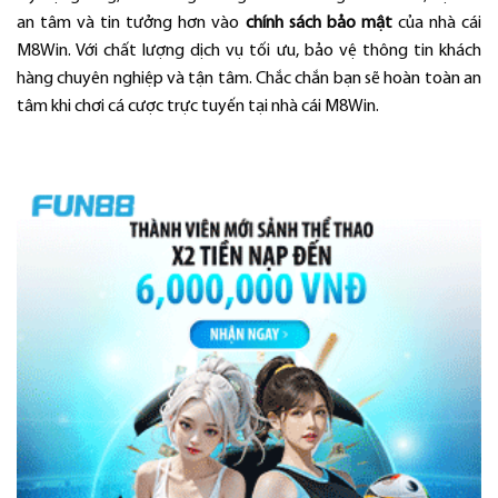
an tâm và tin tưởng hơn vào
chính sách bảo mật
của nhà cái
M8Win. Với chất lượng dịch vụ tối ưu, bảo vệ thông tin khách
hàng chuyên nghiệp và tận tâm. Chắc chắn bạn sẽ hoàn toàn an
tâm khi chơi cá cược trực tuyến tại nhà cái M8Win.