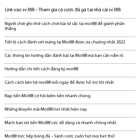
Link vào sv388 – Tham gia cá cược đá gà tại nhà cái sv388
Người chơi ghi nhớ cách chơi bài tứ sắc tại mot88 để giành phần
thắng
Tiết lộ cách đánh vét máng tại Mot88 được ưa chuộng nhất 2022
Các thông tin hướng dẫn đánh bài tại Mot88 mà bạn cần nắm rõ
Hướng dẫn chi tiết cách đăng ký mot88
Cách cách liên hệ mot88 mỗi ngày để được hỗ trợ tốt nhất
Nạp tiền Mot88 cơ hội kiếm tiền nhanh chóng.
Những khuyến mãi Mot88 hot nhất hiện nay.
Mách bạn rút tiền Mot88 cực dễ dàng và nhanh chóng nhất.
Mot88 trực tiếp bóng đá – Sảnh cược cuốn hút mọi bet thủ!