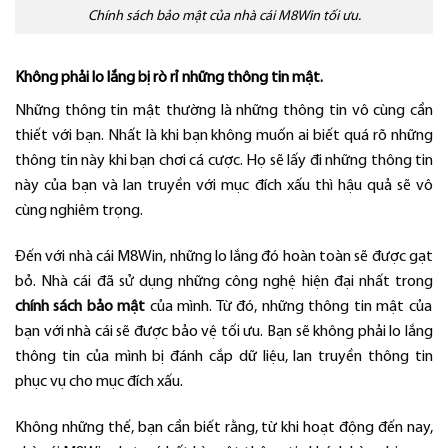
Chính sách bảo mật của nhà cái M8Win tối ưu.
Không phải lo lắng bị rò rỉ những thông tin mật.
Những thông tin mật thường là những thông tin vô cùng cần
thiết với bạn. Nhất là khi bạn không muốn ai biết quá rõ những
thông tin này khi bạn chơi cá cược. Họ sẽ lấy đi những thông tin
này của bạn và lan truyền với mục đích xấu thì hậu quả sẽ vô
cùng nghiêm trọng.
Đến với nhà cái M8Win, những lo lắng đó hoàn toàn sẽ được gạt
bỏ. Nhà cái đã sử dụng những công nghệ hiện đại nhất trong
chính sách bảo mật
của mình. Từ đó, những thông tin mật của
bạn với nhà cái sẽ được bảo vệ tối ưu. Bạn sẽ không phải lo lắng
thông tin của mình bị đánh cắp dữ liệu, lan truyền thông tin
phục vụ cho mục đích xấu.
Không những thế, bạn cần biết rằng, từ khi hoạt động đến nay,