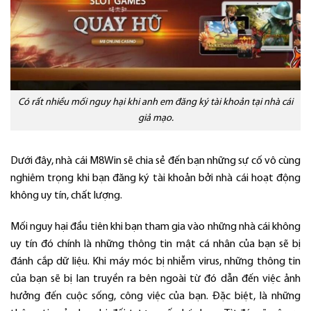
Có rất nhiều mối nguy hại khi anh em đăng ký tài khoản tại nhà cái
giả mạo.
Dưới đây, nhà cái M8Win sẽ chia sẻ đến bạn những sự cố vô cùng
nghiêm trọng khi bạn đăng ký tài khoản bởi nhà cái hoạt động
không uy tín, chất lượng.
Mối nguy hại đầu tiên khi bạn tham gia vào những nhà cái không
uy tín đó chính là những thông tin mật cá nhân của bạn sẽ bị
đánh cắp dữ liệu. Khi máy móc bị nhiễm virus, những thông tin
của bạn sẽ bị lan truyền ra bên ngoài từ đó dẫn đến việc ảnh
hưởng đến cuộc sống, công việc của bạn. Đặc biệt, là những