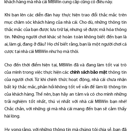
khách hàng mà nhà cái M8Win cung cấp cũng có điều này.
Khi bạn lên các diễn đàn hay thực hiện trao đổi thắc mắc trên
mục chăm sóc khách hàng của nhà cái. Cho dù, những thông tin
thắc mắc của bạn được lưu trữ lại, nhưng sẽ được mã hóa thông
tin. Những người chơi khác sẽ hoàn toàn không biết đến bạn là
ai, làm gì, đang ở đâu? Họ chỉ biết rằng, bạn là một người chơi cá
cược tại nhà cái M8Win như họ mà thôi.
Cho đến thời điểm hiện tại, M8Win đã và đang làm tốt vai trò
của mình trong việc thực hiện các
chính sách bảo mật
thông tin
của người chơi. Từ khi chính thức hoạt động, nhà cái chưa nhận
bất kỳ thắc mắc, phản hồi không tốt về vấn đề làm lộ thông tin
của khách hàng. Thế nên, bạn hãy an tâm và có cho mình những
trải nghiệm tốt nhất, thú vị nhất với nhà cái M8Win bạn nhé!
Chắc chắn, với những gì mà nhà cái mang đến bạn sẽ cảm thấy
hài lòng.
Hy vọng rằng, với những thông tin mà chúng tôi chia sẻ, bạn đã