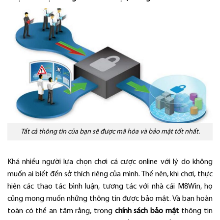
Tất cả thông tin của bạn sẽ được mã hóa và bảo mật tốt nhất.
Khá nhiều người lựa chọn chơi cá cược online với lý do không
muốn ai biết đến sở thích riêng của mình. Thế nên, khi chơi, thực
hiện các thao tác bình luận, tương tác với nhà cái M8Win, họ
cũng mong muốn những thông tin được bảo mật. Và bạn hoàn
toàn có thể an tâm rằng, trong
chính sách bảo mật
thông tin