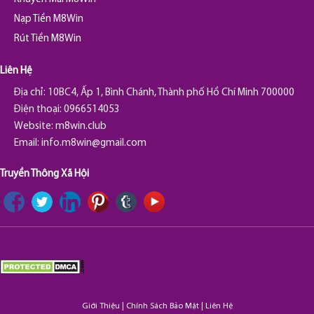
Nạp Tiền M8Win
Rút Tiền M8Win
Liên Hệ
Địa chỉ: 10BC4, Ấp 1, Bình Chánh, Thành phố Hồ Chí Minh 700000
Điện thoại: 0966514053
Website: m8win.club
Email:
info.m8win@gmail.com
Truyền Thông Xã Hội
Giới Thiệu
|
Chính Sách Bảo Mật
|
Liên Hệ