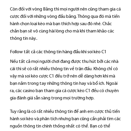
Còn đối với vòng Bảng thì mọi người nên cũng tham gia cá
cược đối với những vòng đầu bảng. Thông qua đó mà tiến
hành chọn loại kèo mà bạn thích hợp sau đó nhé. Chắc
chắn bạn sẽ vô cùng hài lòng cho mà khi tham khảo các
thông tin này..
Follow tất cả các thông tin hàng đầu khi soi kèo C1
Nếu tất cả mọi người chơi đang được thu hút bởi các nhà
cái thì sẽ có rất nhiều thông tin về trận đấu. Không chỉ có
vậy mà soi kèo cược C1 đều trở nên dễ dàng hơn khi mà
bạn nắm trong tay những thông tin hay và bổ ích. Ngoài
ra, các casino bạn tham gia cá cược kèo C1 đều có chuyên
gia đánh giá sẵn sàng trong mọi trường hợp.
Tuy rằng là có rất nhiều thông tin để anh em cược thủ tiến
hành soi kèo và phân tích nhưng bạn cũng cần phải tìm các
nguồn thông tin chính thống nhất có thể. Bạn có thể