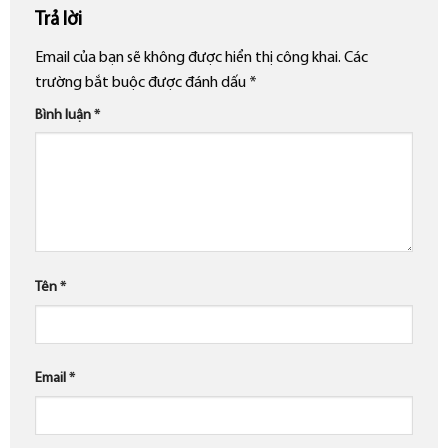
Trả lời
Email của bạn sẽ không được hiển thị công khai.
Các
trường bắt buộc được đánh dấu
*
Bình luận
*
Tên
*
Email
*