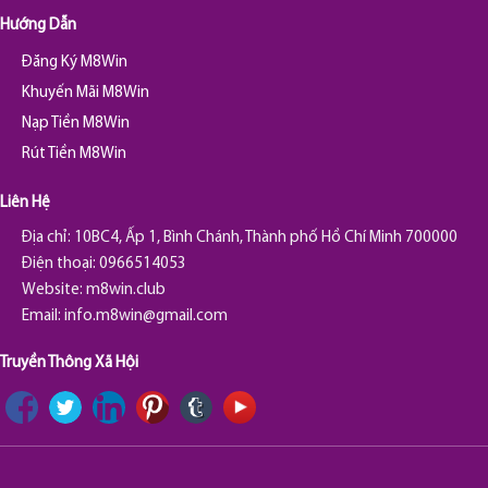
Hướng Dẫn
Đăng Ký M8Win
Khuyến Mãi M8Win
Nạp Tiền M8Win
Rút Tiền M8Win
Liên Hệ
Địa chỉ: 10BC4, Ấp 1, Bình Chánh, Thành phố Hồ Chí Minh 700000
Điện thoại: 0966514053
Website: m8win.club
Email:
info.m8win@gmail.com
Truyền Thông Xã Hội