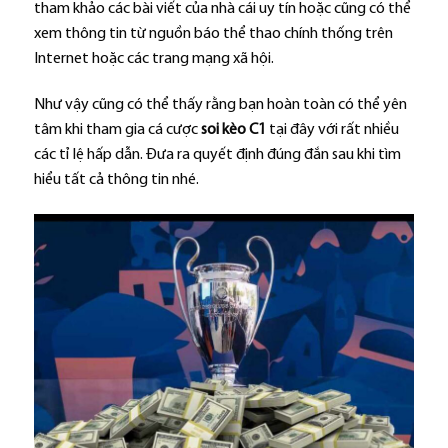
tham khảo các bài viết của nhà cái uy tín hoặc cũng có thể
xem thông tin từ nguồn báo thể thao chính thống trên
Internet hoặc các trang mạng xã hội.
Như vậy cũng có thể thấy rằng bạn hoàn toàn có thể yên
tâm khi tham gia cá cược
soi kèo C1
tại đây với rất nhiều
các tỉ lệ hấp dẫn. Đưa ra quyết định đúng đắn sau khi tìm
hiểu tất cả thông tin nhé.