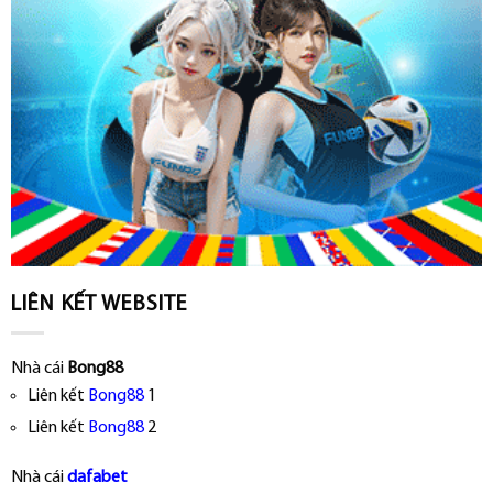
LIÊN KẾT WEBSITE
Nhà cái
Bong88
Liên kết
Bong88
1
Liên kết
Bong88
2
Nhà cái
dafabet