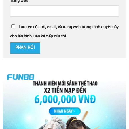
Trang web
Lưu tên của tôi, email, và trang web trong trình duyệt này
cho lần bình luận kế tiếp của tôi.