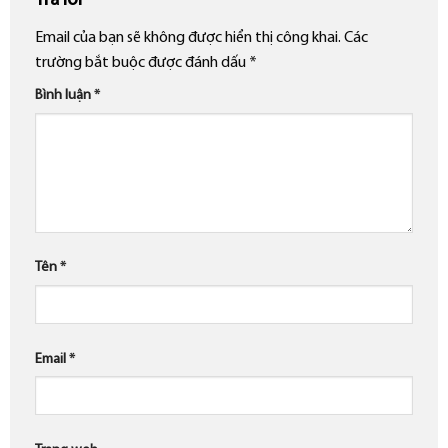
Trả lời
Email của bạn sẽ không được hiển thị công khai.
Các
trường bắt buộc được đánh dấu
*
Bình luận
*
Tên
*
Email
*