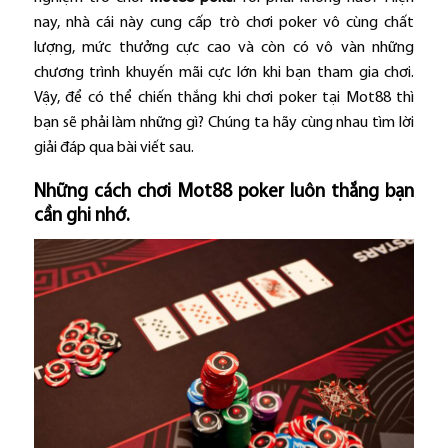
nay, nhà cái này cung cấp trò chơi poker vô cùng chất
lượng, mức thưởng cực cao và còn có vô vàn những
chương trình khuyến mãi cực lớn khi bạn tham gia chơi.
Vậy, để có thể chiến thắng khi chơi poker tại Mot88 thì
bạn sẽ phải làm những gì? Chúng ta hãy cùng nhau tìm lời
giải đáp qua bài viết sau.
Những cách chơi Mot88 poker luôn thắng bạn
cần ghi nhớ.