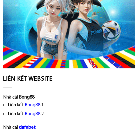
LIÊN KẾT WEBSITE
Nhà cái
Bong88
Liên kết
Bong88
1
Liên kết
Bong88
2
Nhà cái
dafabet