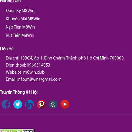
Hướng Dẫn
Đăng Ký M8Win
Khuyến Mãi M8Win
Nạp Tiền M8Win
Rút Tiền M8Win
Liên Hệ
Địa chỉ: 10BC4, Ấp 1, Bình Chánh, Thành phố Hồ Chí Minh 700000
Điện thoại: 0966514053
Website: m8win.club
Email:
info.m8win@gmail.com
Truyền Thông Xã Hội