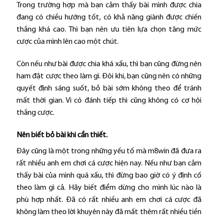
Trong trường hợp mà bạn cảm thấy bài mình được chia
đang có chiều hướng tốt, có khả năng giành được chiến
thắng khá cao. Thì bạn nên ưu tiên lựa chọn tăng mức
cược của mình lên cao một chút.
Còn nếu như bài được chia khá xấu, thì bạn cũng đừng nên
ham đặt cược theo làm gì. Đôi khi, bạn cũng nên có những
quyết định sáng suốt, bỏ bài sớm không theo để tránh
mất thời gian. Vì có đánh tiếp thì cũng không có cơ hội
thắng cược.
Nên biết bỏ bài khi cần thiết.
Đây cũng là một trong những yếu tố mà m8win đã đưa ra
rất nhiều anh em chơi cá cược hiện nay. Nếu như bạn cảm
thấy bài của mình quá xấu, thì đừng bao giờ có ý định cố
theo làm gì cả. Hãy biết điểm dừng cho mình lúc nào là
phù hợp nhất. Đã có rất nhiều anh em chơi cá cược đã
không làm theo lời khuyên này đã mất thêm rất nhiều tiền