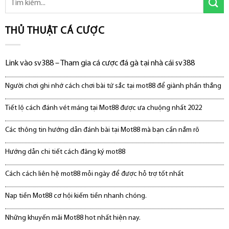
THỦ THUẬT CÁ CƯỢC
Link vào sv388 – Tham gia cá cược đá gà tại nhà cái sv388
Người chơi ghi nhớ cách chơi bài tứ sắc tại mot88 để giành phần thắng
Tiết lộ cách đánh vét máng tại Mot88 được ưa chuộng nhất 2022
Các thông tin hướng dẫn đánh bài tại Mot88 mà bạn cần nắm rõ
Hướng dẫn chi tiết cách đăng ký mot88
Cách cách liên hệ mot88 mỗi ngày để được hỗ trợ tốt nhất
Nạp tiền Mot88 cơ hội kiếm tiền nhanh chóng.
Những khuyến mãi Mot88 hot nhất hiện nay.