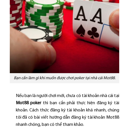
Bạn cần làm gì khi muốn được chơi poker tại nhà cái Mot88.
Nếu bạn là người chơi mới, chưa có tài khoản nhà cái tại
Mot88 poker
thì bạn cần phải thực hiện đăng ký tài
khoản. Cách thức đăng ký tài khoản khá nhanh, chúng
tôi đã có bài viết hướng dẫn đăng ký tài khoản Mot88
nhanh chóng, bạn có thể tham khảo.