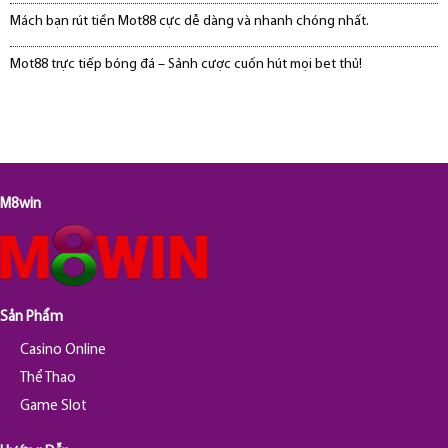
Mách bạn rút tiền Mot88 cực dễ dàng và nhanh chóng nhất.
Mot88 trực tiếp bóng đá – Sảnh cược cuốn hút mọi bet thủ!
M8win
Sản Phẩm
Casino Online
Thể Thao
Game Slot