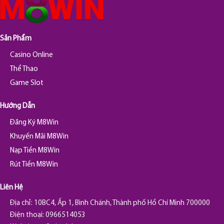
Sản Phẩm
Casino Online
Thể Thao
Game Slot
Hướng Dẫn
Đăng Ký M8Win
Khuyến Mãi M8Win
Nạp Tiền M8Win
Rút Tiền M8Win
Liên Hệ
Địa chỉ: 10BC4, Ấp 1, Bình Chánh, Thành phố Hồ Chí Minh 700000
Điện thoại: 0966514053