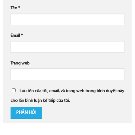
Tên
*
Email
*
Trang web
Lưu tên của tôi, email, và trang web trong trình duyệt này
cho lần bình luận kế tiếp của tôi.