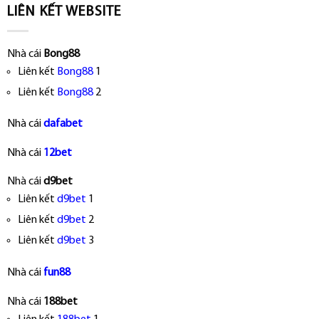
LIÊN KẾT WEBSITE
Nhà cái
Bong88
Liên kết
Bong88
1
Liên kết
Bong88
2
Nhà cái
dafabet
Nhà cái
12bet
Nhà cái
d9bet
Liên kết
d9bet
1
Liên kết
d9bet
2
Liên kết
d9bet
3
Nhà cái
fun88
Nhà cái
188bet