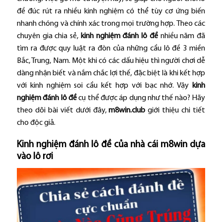
đề đúc rút ra nhiều kinh nghiệm có thể tùy cơ ứng biến
nhanh chóng và chính xác trong mọi trường hợp. Theo các
chuyên gia chia sẻ,
kinh nghiệm đánh lô đề
nhiều năm đã
tìm ra được quy luật ra đòn của những cầu lô đề 3 miền
Bắc, Trung, Nam. Một khi có các dấu hiệu thì người chơi dễ
dàng nhận biết và nắm chắc lợi thế, đặc biệt là khi kết hợp
với kinh nghiệm soi cầu kết hợp với bạc nhớ. Vậy
kinh
nghiệm đánh lô đề
cụ thể được áp dụng như thế nào? Hãy
theo dõi bài viết dưới đây,
m8win.club
giới thiệu chi tiết
cho độc giả.
Kinh nghiệm đánh lô đề của nhà cái m8win dựa
vào lô rơi