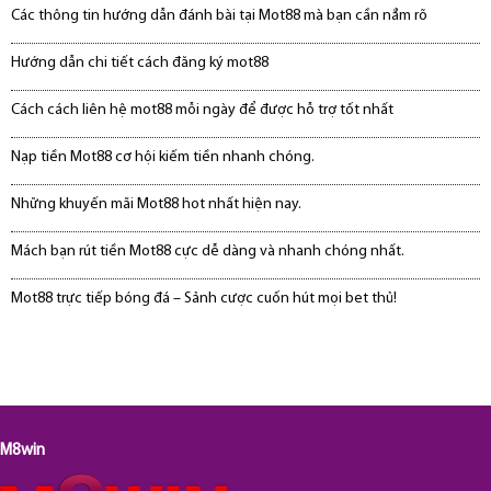
Các thông tin hướng dẫn đánh bài tại Mot88 mà bạn cần nắm rõ
Hướng dẫn chi tiết cách đăng ký mot88
Cách cách liên hệ mot88 mỗi ngày để được hỗ trợ tốt nhất
Nạp tiền Mot88 cơ hội kiếm tiền nhanh chóng.
Những khuyến mãi Mot88 hot nhất hiện nay.
Mách bạn rút tiền Mot88 cực dễ dàng và nhanh chóng nhất.
Mot88 trực tiếp bóng đá – Sảnh cược cuốn hút mọi bet thủ!
M8win