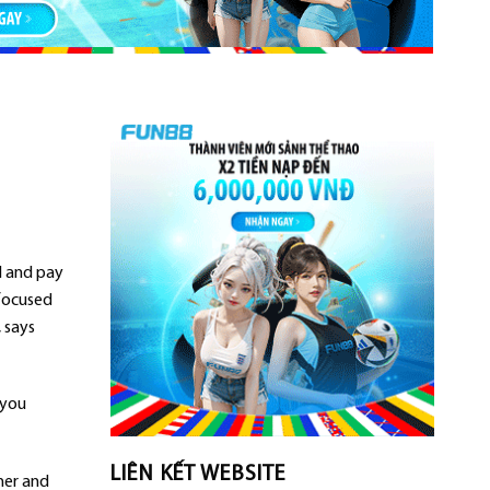
el and pay
 focused
 says
 you
LIÊN KẾT WEBSITE
her and