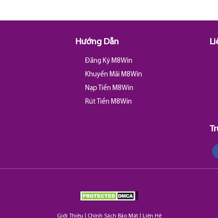
Hướng Dẫn
Li
Đăng Ký M8Win
Khuyến Mãi M8Win
Nạp Tiền M8Win
Rút Tiền M8Win
Tr
Giới Thiệu
|
Chính Sách Bảo Mật
|
Liên Hệ