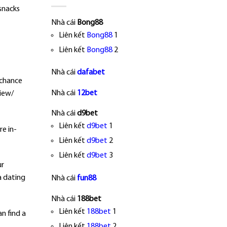
snacks
Nhà cái
Bong88
Liên kết
Bong88
1
Liên kết
Bong88
2
Nhà cái
dafabet
a chance
Nhà cái
12bet
iew/
Nhà cái
d9bet
Liên kết
d9bet
1
re in-
Liên kết
d9bet
2
Liên kết
d9bet
3
ur
a dating
Nhà cái
fun88
Nhà cái
188bet
Liên kết
188bet
1
an find a
Liên kết
188bet
2