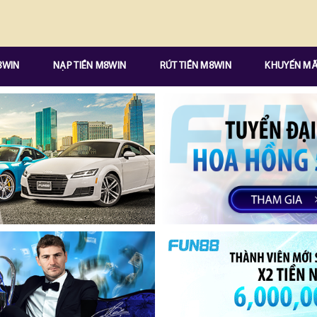
8WIN
NẠP TIỀN M8WIN
RÚT TIỀN M8WIN
KHUYẾN MÃ