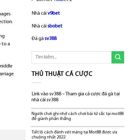
Nhà cái
v9bet
images
ection.
Nhà cái
sbobet
ing
Đá gà
sv388
 to a
middle
THỦ THUẬT CÁ CƯỢC
arriage
Link vào sv388 – Tham gia cá cược đá gà tại
nhà cái sv388
Người chơi ghi nhớ cách chơi bài tứ sắc tại mot88
để giành phần thắng
Tiết lộ cách đánh vét máng tại Mot88 được ưa
chuộng nhất 2022