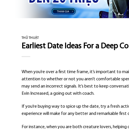
THỦ THUẬT
Earliest Date Ideas For a Deep C
When you’re over a first time frame, it’s important to mai
attention to whether or not you aren’t comfortable spend
may send an incorrect signals. It’s best to keep conversa
Evin Increased, a going out with coach.
If you’re buying way to spice up the date, try a fresh ac
experience will make for any better and remarkable first 
For instance, when you are both creature lovers, helping 